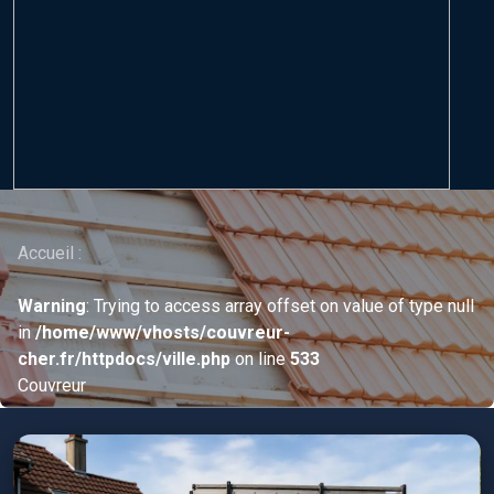
Accueil :
Warning
: Trying to access array offset on value of type null
in
/home/www/vhosts/couvreur-
cher.fr/httpdocs/ville.php
on line
533
Couvreur