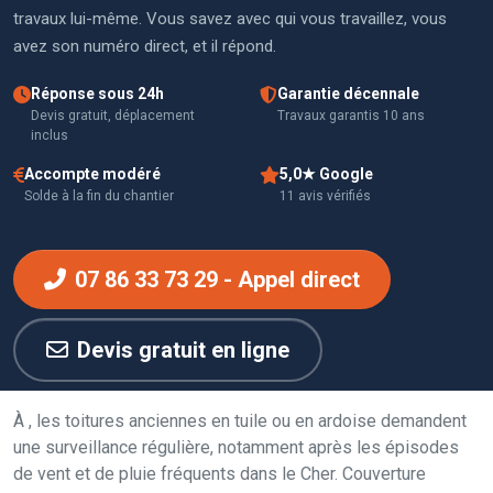
travaux lui-même. Vous savez avec qui vous travaillez, vous
avez son numéro direct, et il répond.
Réponse sous 24h
Garantie décennale
Devis gratuit, déplacement
Travaux garantis 10 ans
inclus
Accompte modéré
5,0★ Google
Solde à la fin du chantier
11 avis vérifiés
07 86 33 73 29 - Appel direct
Devis gratuit en ligne
À , les toitures anciennes en tuile ou en ardoise demandent
une surveillance régulière, notamment après les épisodes
de vent et de pluie fréquents dans le Cher. Couverture