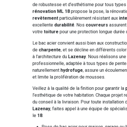
de robustesse et d’esthétisme pour tous types
rénovation ML 18
propose la pose, la rénovatio
revêtement
particulièrement résistant aux
int
excellente
durabilité
. Nos
couvreurs
assurent 
votre
toiture
pour une protection longue durée 
Le bac acier convient aussi bien aux constructi
de
charpente
, et se décline en différents colo
à l’architecture du
Lazenay
. Nous réalisons une
professionnelle, adaptée à tous types de pentes
naturellement
hydrofuge
, assure un écoulemen
et limite la prolifération de mousses.
Veillez à la qualité de la finition pour garantir la
l’esthétique de votre habitation. Chaque projet re
du conseil à la livraison. Pour toute installation 
Lazenay
, faites appel à une équipe de spécial
le
18
.
Pose de bac acier pour maison, garage ou b