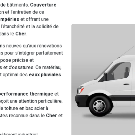
 de bâtiments.
Couverture
n et l’entretien de ce
empéries
et offrant une
l’étanchéité et la solidité de
dans le
Cher
.
ons neuves qu’aux rénovations
ris pour s’intégrer parfaitement
 pose précise et
 et d’ossatures. Ce matériau,
t optimal des
eaux pluviales
performance thermique
et
çoit une attention particulière,
de toiture en bac acier à
istes reconnue dans le
Cher
et
âtiment industriel