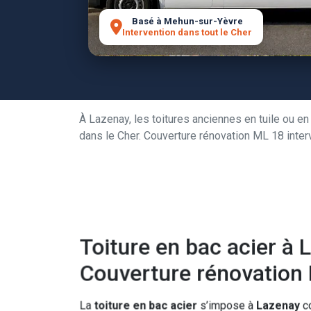
Basé à Mehun-sur-Yèvre
Intervention dans tout le Cher
À Lazenay, les toitures anciennes en tuile ou e
dans le Cher. Couverture rénovation ML 18 inter
Toiture en bac acier à 
Couverture rénovation
La
toiture en bac acier
s’impose à
Lazenay
co