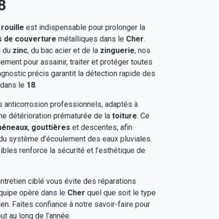
8
rouille
est indispensable pour prolonger la
 de couverture
métalliques dans le
Cher
.
n du
zinc
, du bac acier et de la
zinguerie
, nos
ement pour assainir, traiter et protéger toutes
nostic précis garantit la détection rapide des
 dans le
18
.
s anticorrosion professionnels, adaptés à
ne détérioration prématurée de la
toiture
. Ce
héneaux
,
gouttières
et descentes, afin
e du système d’écoulement des eaux pluviales.
bles renforce la sécurité et l’esthétique de
tretien ciblé vous évite des réparations
équipe opère dans le
Cher
quel que soit le type
en. Faites confiance à notre savoir-faire pour
ut au long de l’année.