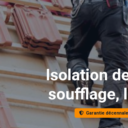
Isolation d
soufflage, 
Garantie décennal