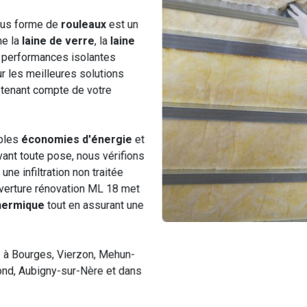
us forme de
rouleaux
est un
me la
laine de verre
, la
laine
 performances isolantes
r les meilleures solutions
tenant compte de votre
ables
économies d'énergie
et
vant toute pose, nous vérifions
une infiltration non traitée
verture rénovation ML 18 met
hermique
tout en assurant une
s
à Bourges, Vierzon, Mehun-
ond, Aubigny-sur-Nère et dans