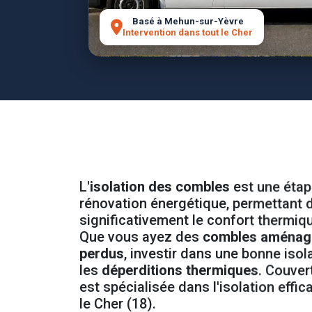
Basé à Mehun-sur-Yèvre
Intervention dans tout le Cher
L'
isolation des combles
est une étap
rénovation énergétique, permettant 
significativement le confort thermiqu
Que vous ayez des
combles aménag
perdus
, investir dans une bonne isol
les
déperditions thermiques
. Couver
est spécialisée dans l'isolation effi
le Cher (18).