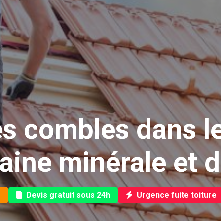
es combles dans le
laine minérale et d
e
Devis gratuit sous 24h
Urgence fuite toiture