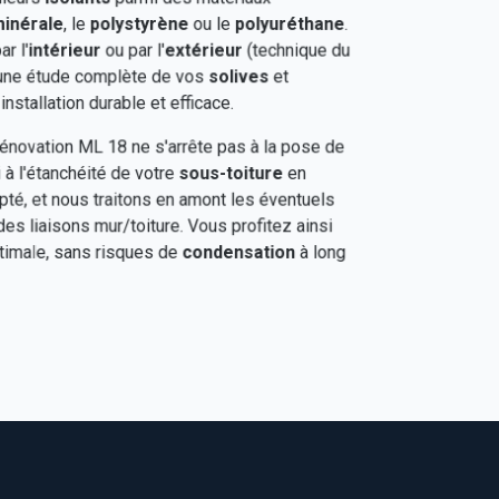
minérale
, le
polystyrène
ou le
polyuréthane
.
r l'
intérieur
ou par l'
extérieur
(technique du
t une étude complète de vos
solives
et
installation durable et efficace.
novation ML 18 ne s'arrête pas à la pose de
i à l'étanchéité de votre
sous-toiture
en
té, et nous traitons en amont les éventuels
es liaisons mur/toiture. Vous profitez ainsi
imale, sans risques de
condensation
à long