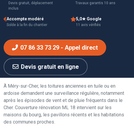
Devis gratuit, déplacement
Travaux garantis 10 ans
inclus
Accompte modéré
5,0★ Google
Solde à la fin du chantier
11 avis vérifiés
07 86 33 73 29 - Appel direct
Devis gratuit en ligne
À Méry-sur-Cher, les toitures anciennes en tuile ou en
ardoise demandent une surveillance régulière, notamment
après les épisodes de vent et de pluie fréquents dans le
Cher. Couverture rénovation ML 18 intervient sur les
maisons du bourg, les pavillons récents et les habitations
des communes proches.