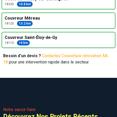
18330
10.8 km
Couvreur Méreau
18120
13.2 km
Couvreur Saint-Éloy-de-Gy
18110
14 km
Besoin d’un devis ?
Contactez Couverture rénovation ML
18
pour une intervention rapide dans le secteur.
Notre savoir-faire
Découvrez Nos Projets Récents