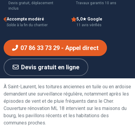
Devis gratuit, déplacement
Travaux garantis 10 ans
inclus
Accompte modéré
5,0★ Google
Solde à la fin du chantier
11 avis vérifiés
07 86 33 73 29 - Appel direct
Devis gratuit en ligne
À Saint-Laurent, les toitures anciennes en tuile ou en ardoise
demandent une surveillance régulière, notamment après les
épisodes de vent et de pluie fréquents dans le Cher.
Couverture rénovation ML 18 intervient sur les maisons du
bourg, les pavillons récents et les habitations des
communes proches.