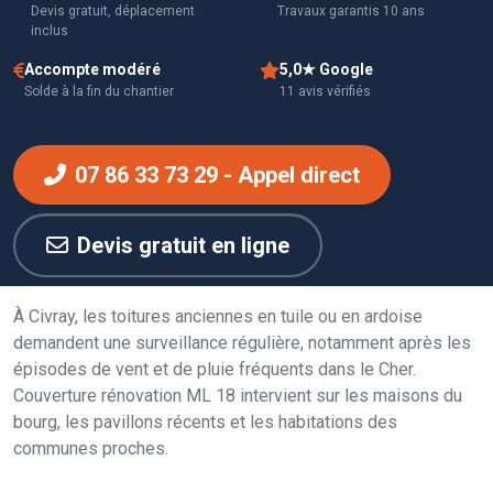
Devis gratuit, déplacement
Travaux garantis 10 ans
inclus
Accompte modéré
5,0★ Google
Solde à la fin du chantier
11 avis vérifiés
07 86 33 73 29 - Appel direct
Devis gratuit en ligne
À Civray, les toitures anciennes en tuile ou en ardoise
demandent une surveillance régulière, notamment après les
épisodes de vent et de pluie fréquents dans le Cher.
Couverture rénovation ML 18 intervient sur les maisons du
bourg, les pavillons récents et les habitations des
communes proches.