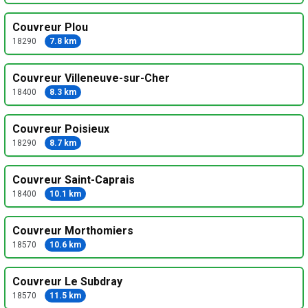
Couvreur Plou
18290
7.8 km
Couvreur Villeneuve-sur-Cher
18400
8.3 km
Couvreur Poisieux
18290
8.7 km
Couvreur Saint-Caprais
18400
10.1 km
Couvreur Morthomiers
18570
10.6 km
Couvreur Le Subdray
18570
11.5 km