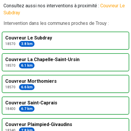
Consultez aussi nos interventions à proximité :
Couvreur Le
Subdray
Intervention dans les communes proches de Trouy :
Couvreur Le Subdray
18570
3.8 km
Couvreur La Chapelle-Saint-Ursin
18570
6.1 km
Couvreur Morthomiers
18570
6.6 km
Couvreur Saint-Caprais
18400
6.7 km
Couvreur Plaimpied-Givaudins
18340
7.8 km