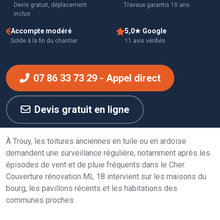
Devis gratuit, déplacement
Travaux garantis 10 ans
inclus
Accompte modéré
5,0★ Google
Solde à la fin du chantier
11 avis vérifiés
07 86 33 73 29 - Appel direct
Devis gratuit en ligne
À Trouy, les toitures anciennes en tuile ou en ardoise
demandent une surveillance régulière, notamment après les
épisodes de vent et de pluie fréquents dans le Cher.
Couverture rénovation ML 18 intervient sur les maisons du
bourg, les pavillons récents et les habitations des
communes proches.